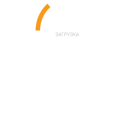
Надання розстрочки і гнучка
система знижок для постійних
клієнтів
ЗАГРУЗКА