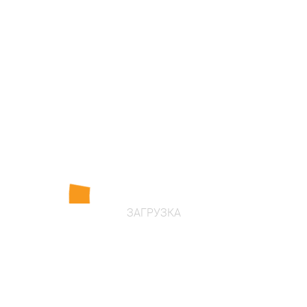
система знижок для постійних
клієнтів
ЗАГРУЗКА
Сучасні конструктивні і дизайн
рішення і світові