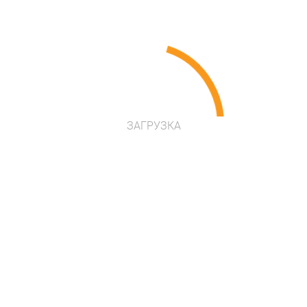
Надання розстрочки і гнучка
система знижок для постійних
клієнтів
ЗАГРУЗКА
Вирішуємо