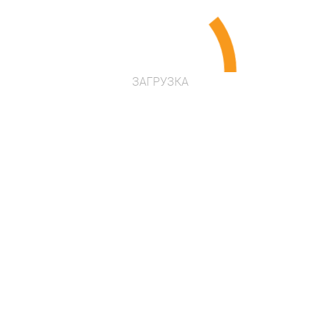
развлекательную и обучающую функцию. Он
имеет одну игровую панель,а на хвосте
самолета установлены интересные лабиринты
с разноцветными деревянными бусинками,
котор...
ЗАГРУЗКА
Возраст: от 1 года
в наличии
Проконсультироваться
Цена по запросу
Наши преимущества