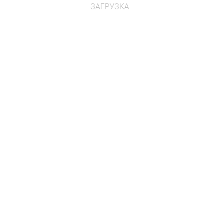
ЗАГРУЗКА
НОВИНКА
Спортивная площадка -
артикул 081130
Артикул: 081130
А