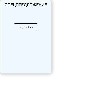
СПЕЦПРЕДЛОЖЕНИЕ
Подробно
Элемент спортивной
площадки - турник
Артикул: 081003
Размеры: 990 x 1580 x 2550 мм
Площадь: 19.2 кв. м