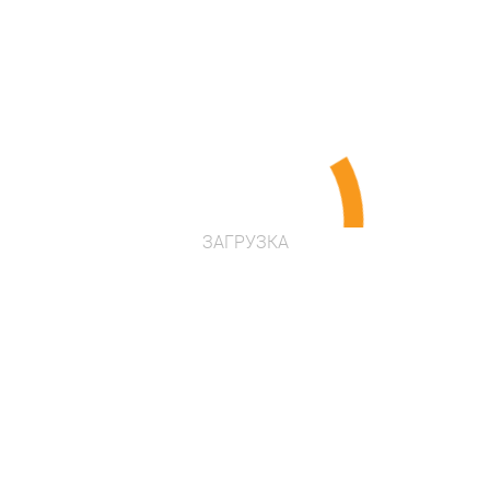
Цена по запросу
Проконсультироваться
ЗАГРУЗКА
Элемент спортивной площадки -
турник
Артикул: 081003
Размеры: 990 x 1580 x 2550 мм
Площадь: 19.2 кв. м