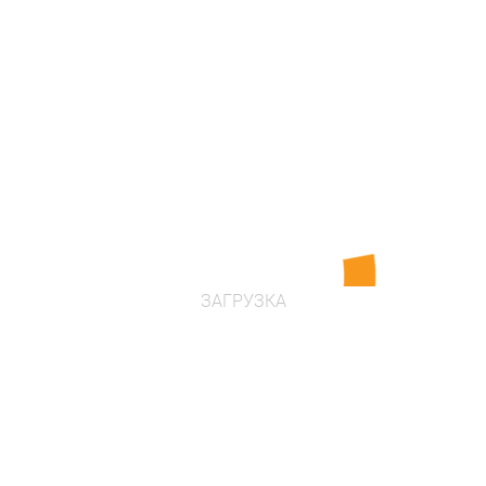
в наличии
Цена по запросу
Проконсультироваться
ЗАГРУЗКА
Ходули
Артикул: 081002