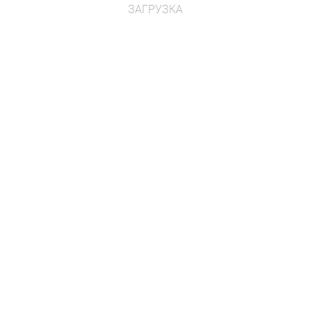
запросу
з
ЗАГРУЗКА
»
Элемент декорации «Слон»
Возраст: от 3 лет