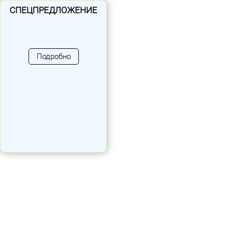
СПЕЦПРЕДЛОЖЕНИЕ
Подробно
"Никель"
Артикул: 220300
Возраст: от 1 года
Размеры: 6270 x 4850 x 2370 мм
Площадь: 20.3 кв. м