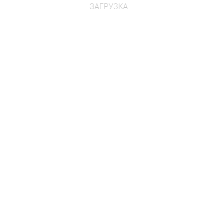
ЗАГРУЗКА
Цена по
Проконсультироваться
запросу
з
Шар жёлтый