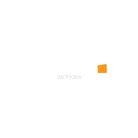
в наличии
Цена по запросу
Проконсультироваться
ЗАГРУЗКА
"Литий"
Артикул: 220120
Возраст: от 4 до 12 лет
Размеры: 6480 x 6380 x 2760 мм