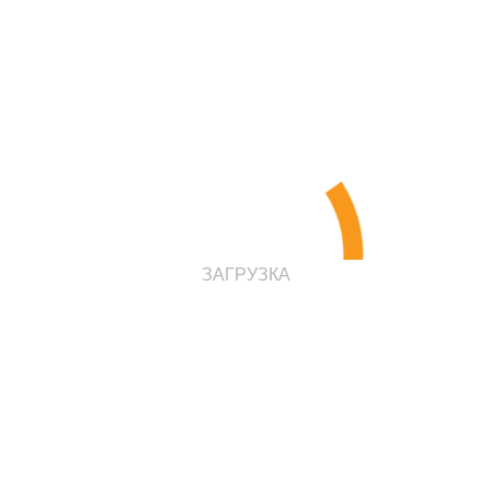
в наличии
Цена по запросу
Проконсультироваться
ЗАГРУЗКА
Сетка «Елочка» (сине-серый цвет)
Элемент для лазанья Ёлочка – это весёлая
пирамида, по которой можно бесконечно
карабкаться в высоту, в ширину, вверх ногами
и шиворот на выворот! Сетчатая конструкция