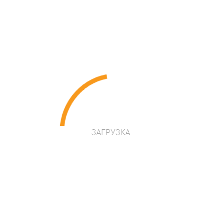
Lappset
. Создайте клумбу для прыжков,
балансирования и множества весёлых игр!
Артикул: MP0303
Размеры: 270*220*210
под заказ
ЗАГРУЗКА
Цена по запросу
Проконсультироваться