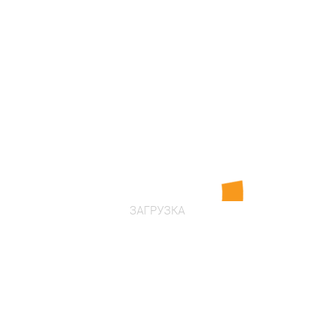
Возраст: от 4 лет
Размеры: 6540 х 6540 х 2350 мм
Площадь: 38.3 кв. м
в наличии
Цена по запросу
Проконсультироваться
ЗАГРУЗКА
"Божья коровка" для четверых