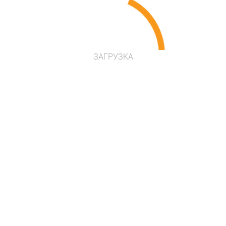
Артикул: 24.30.13.00
Возраст: от 2 лет
ЗАГРУЗКА
в наличии
Цена по запросу
Проконсультироваться