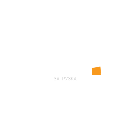
в наличии
Цена по запросу
Проконсультироваться
ЗАГРУЗКА
"Кальций"
Артикул: 220308
Возраст: от 1 года