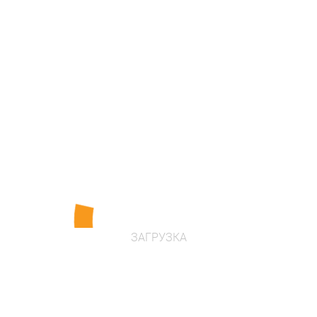
ПЕРЕЙТИ В ІНТЕРНЕТ МАГАЗИН
Опис
Великий вибір дизайнерських рішень
ЗАГРУЗКА
Європейська якість
Розширена гарантія