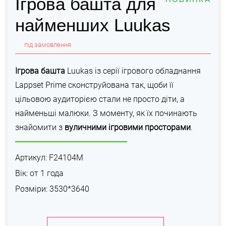
Ігрова башта для
найменших Luukas
під замовлення
Ігрова башта
Luukas із серії ігрового обладнання
Lappset Prime сконструйована так, щоби її
цільовою аудиторією стали не просто діти, а
найменьші малюки. З моменту, як їх починають
знайомити з
вуличними ігровими просторами
.
Артикул: F24104M
Вік: от 1 года
Розміри: 3530*3640