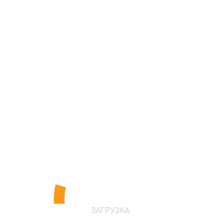
Ціна за запитом
ПЕРЕЙТИ В ІНТЕРНЕТ МАГАЗИН
Опис
Ігровий лабіринт "Корида"
ЗАГРУЗКА