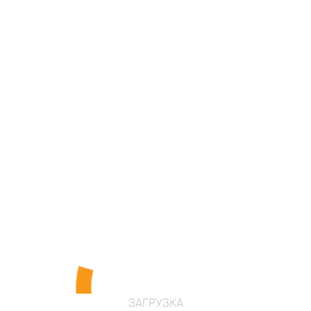
ПЕРЕЙТИ В ІНТЕРНЕТ МАГАЗИН
Опис
Вікова група 3-6 років
Вбудований soundbox, з яким вашого маленького
гонщика буде не тільки добре видно на дорозі, а й
чудово чути!
Модна аерографія.
ЗАГРУЗКА