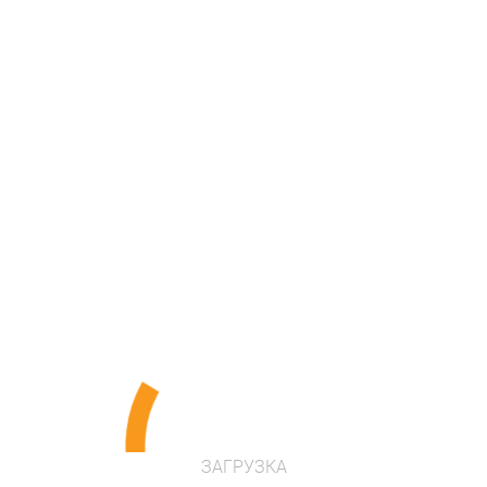
ПЕРЕЙТИ В ІНТЕРНЕТ МАГАЗИН
Опис
Красочная фигура волшебника станет прекрасным
тематическим элементом детского
развлекательного центра или семейного парка
развлечений.
ЗАГРУЗКА