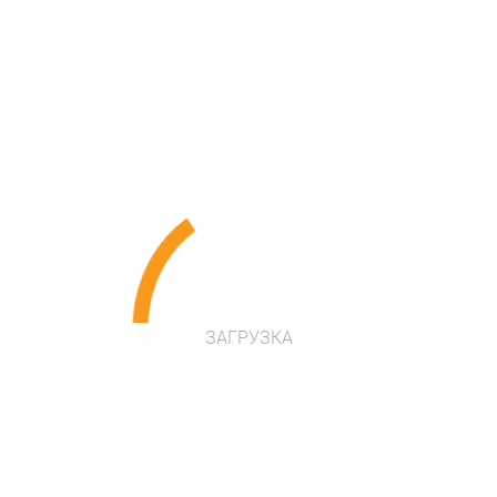
Опис
Великий вибір дизайнерських рішень
ЗАГРУЗКА
Європейська якість
Розширена гарантія